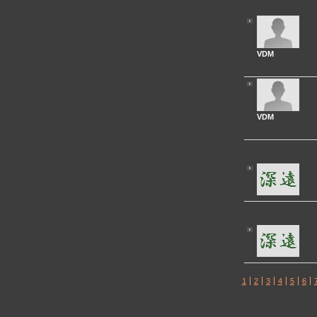
VDM
VDM
1
2
3
4
5
6