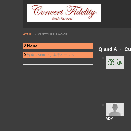
HOME
>
CUSTOMER'S VOICE
Home
Q and A ・ C
深遠（Shin'en）製品ページへ
VDM